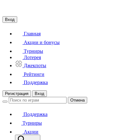
Вход
Главная
Акции и бонусы
Турниры
Лотерея
Джекпоты
Рейтинги
Поддержка
Регистрация
Вход
Отмена
Поддержка
Турниры
Акции