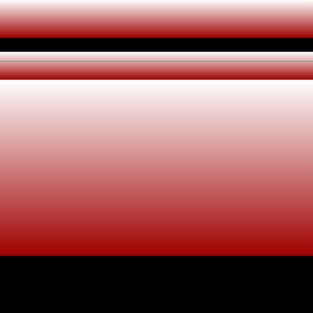
реальные деньги.