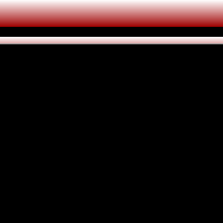
реальные деньги.