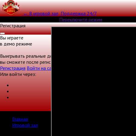
← В игровой зал
Поддержка 24/7
Вы играете в демо-режиме.
Переключите режим
и выигрывайте 
Регистрация
Вы играете
в демо режиме
Выигрывать реальные деньги
вы сможете после регистрации.
Регистрация
Войти на сайт
Или войти через:
Главная
Игровой зал
Columbus Deluxe