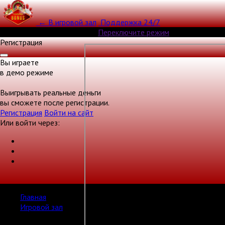
← В игровой зал
Поддержка 24/7
Вы играете в демо-режиме.
Переключите режим
и выигрывайте 
Регистрация
Вы играете
в демо режиме
Выигрывать реальные деньги
вы сможете после регистрации.
Регистрация
Войти на сайт
Или войти через:
Главная
Игровой зал
Joker 81