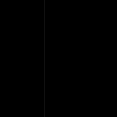
Joker 81