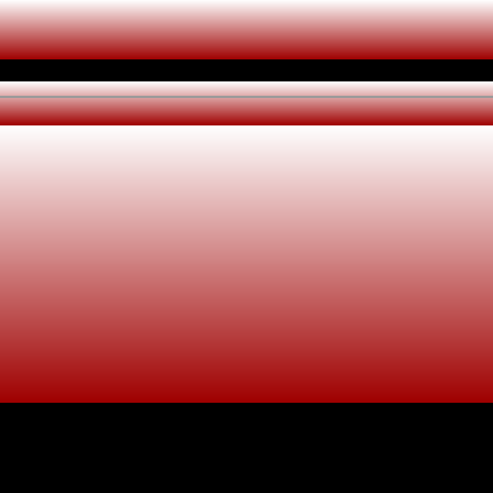
реальные деньги.