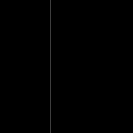
Wild Chase