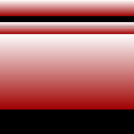
реальные деньги.