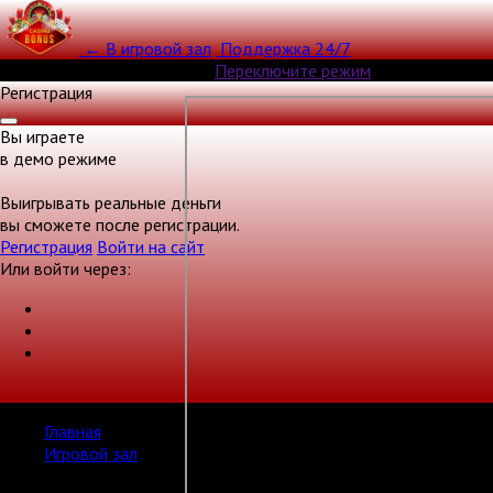
← В игровой зал
Поддержка 24/7
Вы играете в демо-режиме.
Переключите режим
и выигрывайте 
Регистрация
Вы играете
в демо режиме
Выигрывать реальные деньги
вы сможете после регистрации.
Регистрация
Войти на сайт
Или войти через:
Главная
Игровой зал
Caribbean Holidays