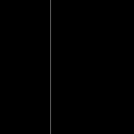
Caribbean Holidays