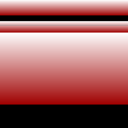
реальные деньги.