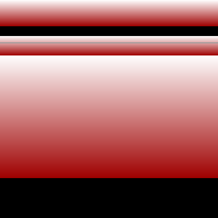
реальные деньги.