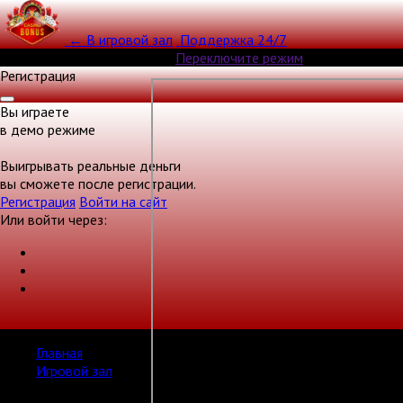
← В игровой зал
Поддержка 24/7
Вы играете в демо-режиме.
Переключите режим
и выигрывайте 
Регистрация
Вы играете
в демо режиме
Выигрывать реальные деньги
вы сможете после регистрации.
Регистрация
Войти на сайт
Или войти через:
Главная
Игровой зал
Dino Reels 81