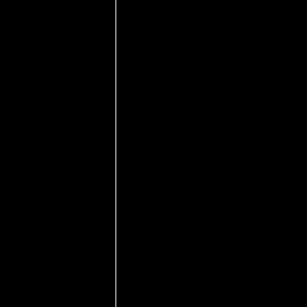
Fairy Queen