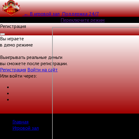
← В игровой зал
Поддержка 24/7
Вы играете в демо-режиме.
Переключите режим
и выигрывайте 
Регистрация
Вы играете
в демо режиме
Выигрывать реальные деньги
вы сможете после регистрации.
Регистрация
Войти на сайт
Или войти через:
Главная
Игровой зал
Fairy Queen