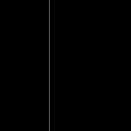
Gem Star