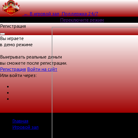
← В игровой зал
Поддержка 24/7
Вы играете в демо-режиме.
Переключите режим
и выигрывайте 
Регистрация
Вы играете
в демо режиме
Выигрывать реальные деньги
вы сможете после регистрации.
Регистрация
Войти на сайт
Или войти через:
Главная
Игровой зал
Ghost Pirates