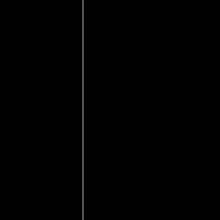
Hotline