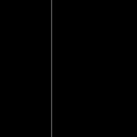
Hot Party