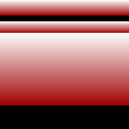
реальные деньги.