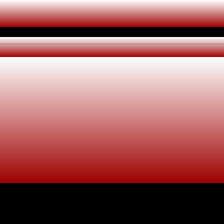
реальные деньги.