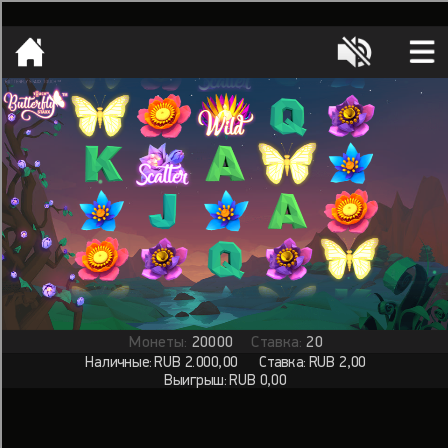
[object HTMLMetaElement]
пополнить счет