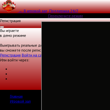
← В игровой зал
Поддержка 24/7
Вы играете в демо-режиме.
Переключите режим
и выигрывайте 
Регистрация
Вы играете
в демо режиме
Выигрывать реальные деньги
вы сможете после регистрации.
Регистрация
Войти на сайт
Или войти через:
Главная
Игровой зал
Butterfly Staxx 2