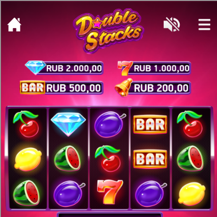
[object HTMLMetaElement]
пополнить счет