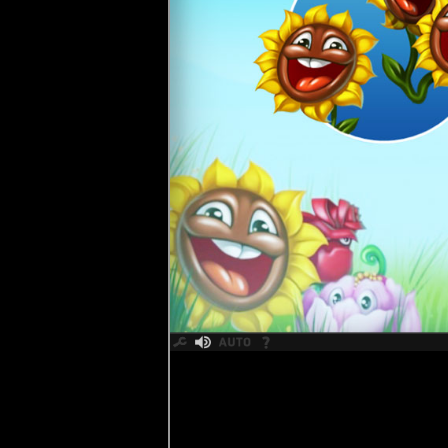
Flowers