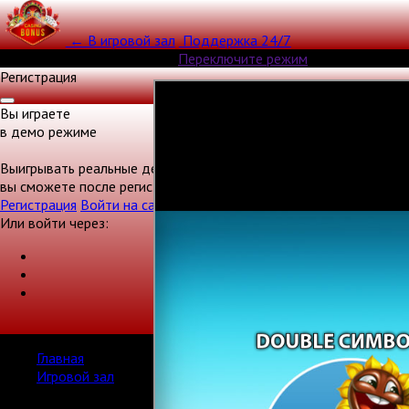
← В игровой зал
Поддержка 24/7
Вы играете в демо-режиме.
Переключите режим
и выигрывайте 
Регистрация
Вы играете
в демо режиме
Выигрывать реальные деньги
вы сможете после регистрации.
Регистрация
Войти на сайт
Или войти через:
Главная
Игровой зал
Flowers