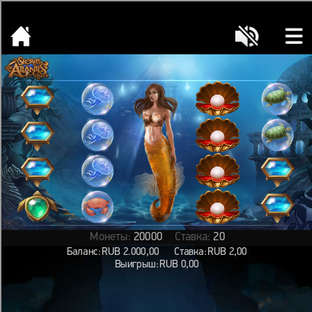
[object HTMLMetaElement]
пополнить счет