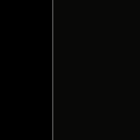
Stickers