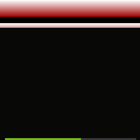
реальные деньги.