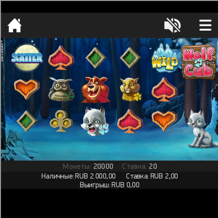
[object HTMLMetaElement]
пополнить счет