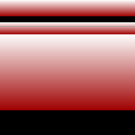
реальные деньги.