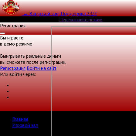
← В игровой зал
Поддержка 24/7
Вы играете в демо-режиме.
Переключите режим
и выигрывайте 
Регистрация
Вы играете
в демо режиме
Выигрывать реальные деньги
вы сможете после регистрации.
Регистрация
Войти на сайт
Или войти через:
Главная
Игровой зал
the Phantom of the Opera