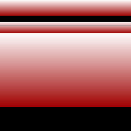
реальные деньги.