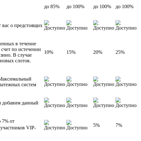
до 85%
до 100%
до 100%
до 100%
 вас о предстоящих
шенных в течение
 счет по истечении
10%
15%
20%
25%
азино. В случае
 новых слотов.
. Максимальный
платежных систем
Мы добавим данный
о 7% от
5%
7%
 участников VIP-