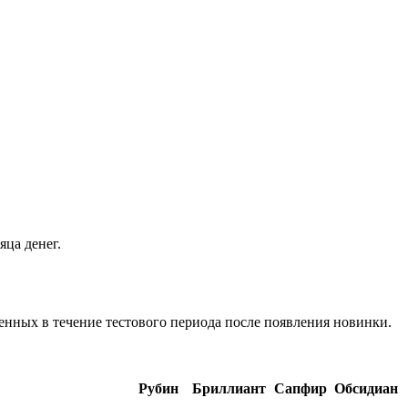
яца денег.
енных в течение тестового периода после появления новинки.
Рубин
Бриллиант
Сапфир
Обсидиан