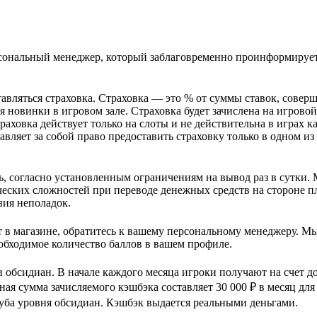
ерсональный менеджер, который заблаговременно проинформирует
тавляться страховка. Страховка — это % от суммы ставок, совер
я новинки в игровом зале. Страховка будет зачислена на игровой
раховка действует только на слоты и не действительна в играх к
вляет за собой право предоставить страховку только в одном из
ь, согласно установленным ограничениям на вывод раз в сутки
ических сложностей при переводе денежных средств на стороне 
ния неполадок.
ет в магазине, обратитесь к вашему персональному менеджеру. 
необходимое количество баллов в вашем профиле.
 обсидиан. В начале каждого месяца игроки получают на счет д
я сумма зачисляемого кэшбэка составляет 30 000 ₽ в месяц для
луба уровня обсидиан. Кэшбэк выдается реальными деньгами.