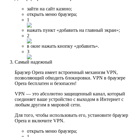
зайти на сайт казино;
открыть меню браузера;
1
нажать пункт «добавить на главный экран»;
2
в окне нажать кнопку «добавить».
3
Самый надежный
Браузер Opera имеет встроенный механизм VPN,
позволяющий обходить блокировки. VPN в браузере
Opera бесплатен и безопасен!
VPN — это абсолютно защищенный канал, который
соединяет ваше устройство с выходом в Интернет с
любым другим в мировой сети.
Для того, чтобы использовать его, установите браузер
Opera и включите VPN.
открыть меню браузера;
1