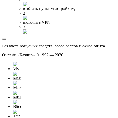
выбрать пункт «настройки»;
2
включить VPN.
3
Без учета бонусных средств, сбора баллов и очков опыта.
Онлайн «Казино» © 1992 — 2026