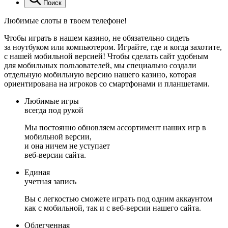
Поиск
Любимые слоты в твоем телефоне!
Чтобы играть в нашем казино, не обязательно сидеть
за ноутбуком или компьютером. Играйте, где и когда захотите,
с нашей мобильной версией! Чтобы сделать сайт удобным
для мобильных пользователей, мы специально создали
отдельную мобильную версию нашего казино, которая
ориентирована на игроков со смартфонами и планшетами.
Любимые игры
всегда под рукой
Мы постоянно обновляем ассортимент наших игр в
мобильной версии,
и она ничем не уступает
веб-версии сайта.
Единая
учетная запись
Вы с легкостью сможете играть под одним аккаунтом
как с мобильной, так и с веб-версии нашего сайта.
Облегченная