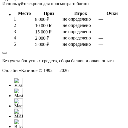
Используйте скролл для просмотра таблицы
Место
Приз
Игрок
Очки
1
не определено
—
8 000 ₽
2
не определено
—
10 000 ₽
3
не определено
—
15 000 ₽
4
не определено
—
2 000 ₽
5
не определено
—
5 000 ₽
Без учета бонусных средств, сбора баллов и очков опыта.
Онлайн «Казино» © 1992 — 2026