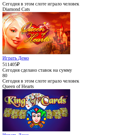
Сегодня в этом слоте играло человек
Diamond Cats
Играть
Демо
511405₽
Сегодня сделано ставок на сумму
80
Сегодня в этом слоте играло человек
Queen of Hearts